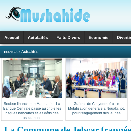
Acceuil
Actulaités
Faits Divers
Economie
Divert
العربية
nouveaux Actualités
Secteur financier en Mauritanie : La
« Graines de Citoyenneté » :
Banque Centrale passe au crible les
Mobilisation générale à Nouakchott
risques bancaires et les défis des
pour l'engagement des jeunes
assurances
La Commune de Jelwar frappée 