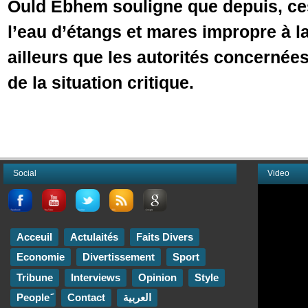
Ould Ebhem souligne que depuis, ces
l’eau d’étangs et mares impropre à la
ailleurs que les autorités concernée
de la situation critique.
Social
Video
Acceuil
Actulaités
Faits Divers
Economie
Divertissement
Sport
Tribune
Interviews
Opinion
Style
Contact
العربية