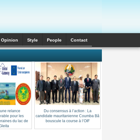
Opinion
Style
َPeople
Contact
 une relance
Du consensus à l’action : La
Cheikh Thierno Saï
able pour les
candidate mauritanienne Coumba Bâ
: l’héritage d’une l
raines du lac de
bouscule la course à l’OIF
au cœur du
leita