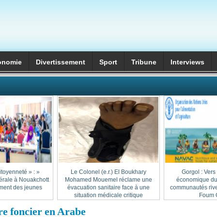
onomie
Divertissement
Sport
Tribune
Interviews
itoyenneté » :
Le Colonel (e.r.) El Boukhary
Gorgol : Vers
érale à Nouakchott
Mohamed Mouemel réclame une
économique dur
ment des jeunes
évacuation sanitaire face à une
communautés rive
situation médicale critique
Foum G
re foncier en Arabe