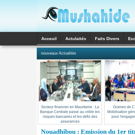
Acceuil
Actulaités
Faits Divers
Ec
العربية
nouveaux Actualités
Secteur financier en Mauritanie : La
« Graines de C
Banque Centrale passe au crible les
Mobilisation gén
risques bancaires et les défis des
pour l'engage
assurances
Nouadhibou : Emission du 1er tit