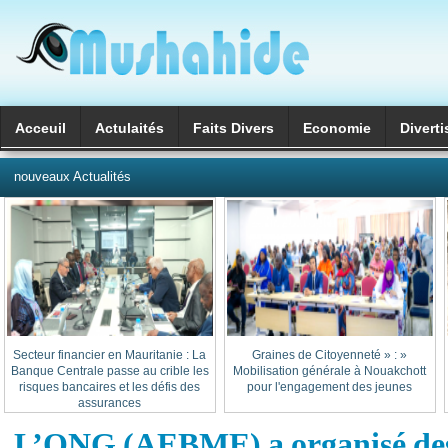
Acceuil
Actulaités
Faits Divers
Economie
Divert
العربية
nouveaux Actualités
Secteur financier en Mauritanie : La
« Graines de Citoyenneté » :
Banque Centrale passe au crible les
Mobilisation générale à Nouakchott
risques bancaires et les défis des
pour l'engagement des jeunes
assurances
L’ONG (AEBME) a organisé des 