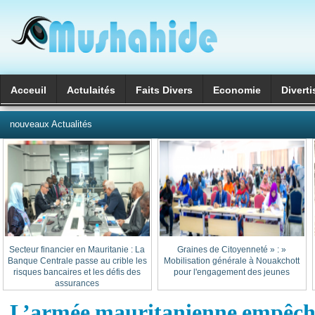
Acceuil
Actulaités
Faits Divers
Economie
Divert
العربية
nouveaux Actualités
Secteur financier en Mauritanie : La
« Graines de Citoyenneté » :
Banque Centrale passe au crible les
Mobilisation générale à Nouakchott
risques bancaires et les défis des
pour l'engagement des jeunes
assurances
L’armée mauritanienne empêche 