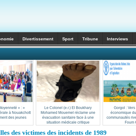
onomie
Divertissement
Sport
Tribune
Interviews
itoyenneté » :
Le Colonel (e.r.) El Boukhary
Gorgol : Vers
érale à Nouakchott
Mohamed Mouemel réclame une
économique dur
ment des jeunes
évacuation sanitaire face à une
communautés rive
situation médicale critique
Foum G
les des victimes des incidents de 1989