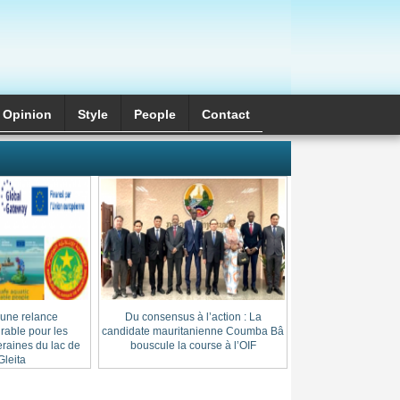
Opinion
Style
َPeople
Contact
 une relance
Du consensus à l’action : La
Cheikh Thierno Saï
able pour les
candidate mauritanienne Coumba Bâ
: l’héritage d’une l
raines du lac de
bouscule la course à l’OIF
au cœur du
leita