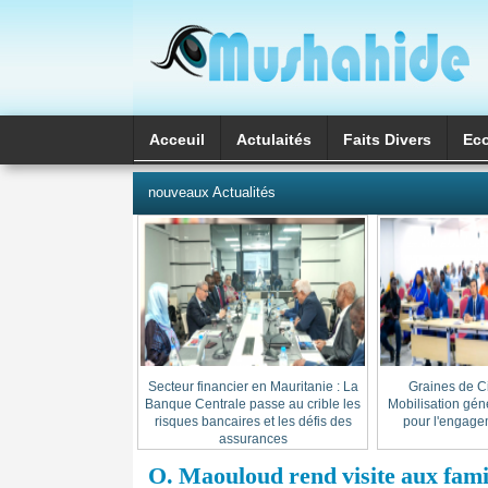
Acceuil
Actulaités
Faits Divers
Ec
العربية
nouveaux Actualités
Secteur financier en Mauritanie : La
« Graines de C
Banque Centrale passe au crible les
Mobilisation gén
risques bancaires et les défis des
pour l'engage
assurances
O. Maouloud rend visite aux famil