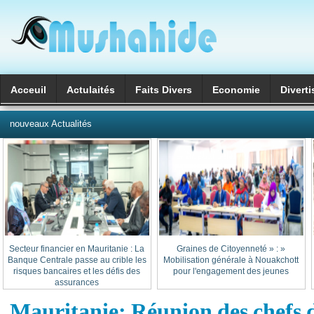
Acceuil
Actulaités
Faits Divers
Economie
Divert
العربية
nouveaux Actualités
Secteur financier en Mauritanie : La
« Graines de Citoyenneté » :
Banque Centrale passe au crible les
Mobilisation générale à Nouakchott
risques bancaires et les défis des
pour l'engagement des jeunes
assurances
Mauritanie: Réunion des chefs 