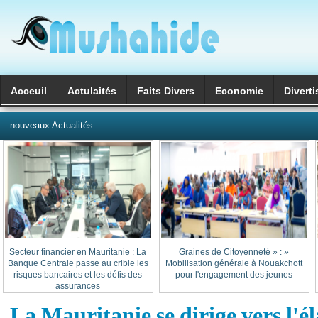
Acceuil
Actulaités
Faits Divers
Economie
Divert
العربية
nouveaux Actualités
Secteur financier en Mauritanie : La
« Graines de Citoyenneté » :
Banque Centrale passe au crible les
Mobilisation générale à Nouakchott
risques bancaires et les défis des
pour l'engagement des jeunes
assurances
La Mauritanie se dirige vers l'él