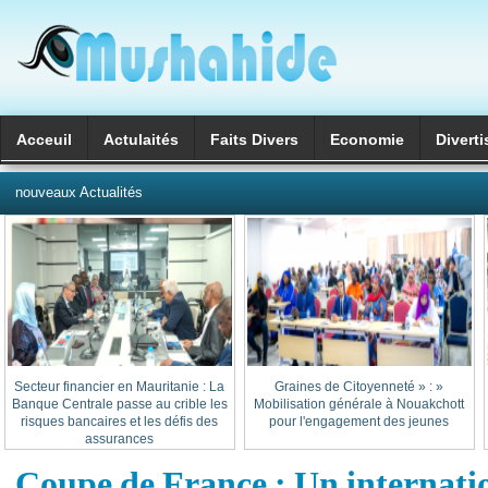
Acceuil
Actulaités
Faits Divers
Economie
Divert
العربية
nouveaux Actualités
Secteur financier en Mauritanie : La
« Graines de Citoyenneté » :
Banque Centrale passe au crible les
Mobilisation générale à Nouakchott
risques bancaires et les défis des
pour l'engagement des jeunes
assurances
Coupe de France : Un internati