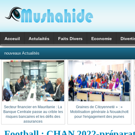
Acceuil
Actulaités
Faits Divers
Economie
Divert
العربية
nouveaux Actualités
Secteur financier en Mauritanie : La
« Graines de Citoyenneté » :
Banque Centrale passe au crible les
Mobilisation générale à Nouakchott
risques bancaires et les défis des
pour l'engagement des jeunes
assurances
Football : CHAN 2022-préparat