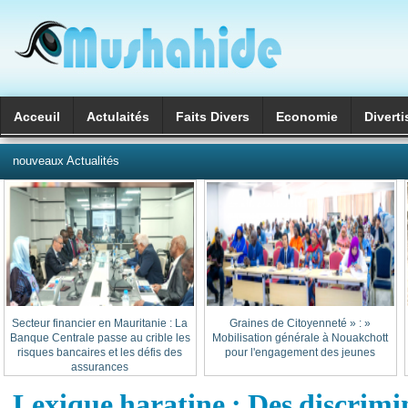
Acceuil
Actulaités
Faits Divers
Economie
Divert
العربية
nouveaux Actualités
Secteur financier en Mauritanie : La
« Graines de Citoyenneté » :
Banque Centrale passe au crible les
Mobilisation générale à Nouakchott
risques bancaires et les défis des
pour l'engagement des jeunes
assurances
Lexique haratine : Des discrimi