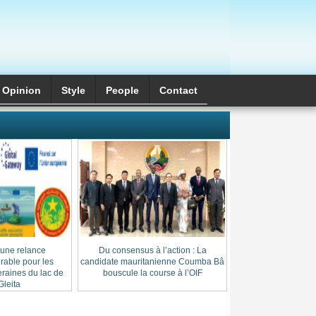
Opinion
Style
َPeople
Contact
 une relance
Du consensus à l’action : La
Cheikh Thierno Saï
able pour les
candidate mauritanienne Coumba Bâ
: l’héritage d’une l
raines du lac de
bouscule la course à l’OIF
au cœur du
leita