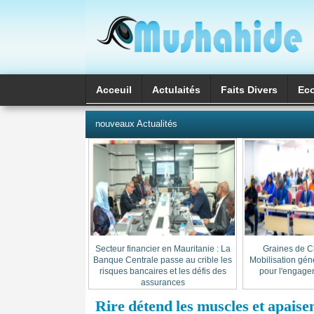
Acceuil
Actulaités
Faits Divers
Ec
العربية
nouveaux Actualités
Secteur financier en Mauritanie : La
« Graines de C
Banque Centrale passe au crible les
Mobilisation gén
risques bancaires et les défis des
pour l'engage
assurances
Rire détend les muscles et apaisen