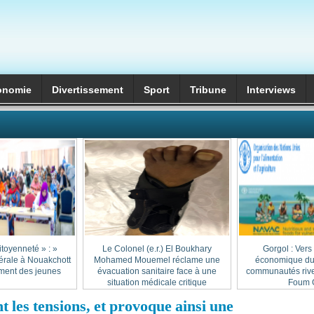
onomie
Divertissement
Sport
Tribune
Interviews
itoyenneté » :
Le Colonel (e.r.) El Boukhary
Gorgol : Vers
érale à Nouakchott
Mohamed Mouemel réclame une
économique dur
ment des jeunes
évacuation sanitaire face à une
communautés rive
situation médicale critique
Foum G
t les tensions, et provoque ainsi une