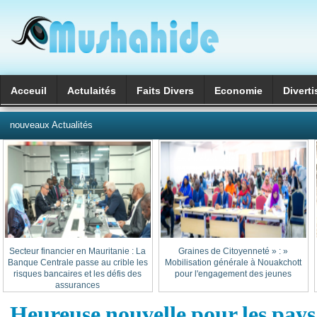
Acceuil
Actulaités
Faits Divers
Economie
Divert
العربية
nouveaux Actualités
Secteur financier en Mauritanie : La
« Graines de Citoyenneté » :
Banque Centrale passe au crible les
Mobilisation générale à Nouakchott
risques bancaires et les défis des
pour l'engagement des jeunes
assurances
Heureuse nouvelle pour les pays 