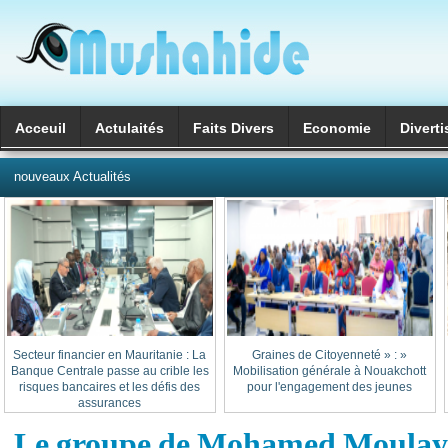
Acceuil
Actulaités
Faits Divers
Economie
Divert
العربية
nouveaux Actualités
Secteur financier en Mauritanie : La
« Graines de Citoyenneté » :
Banque Centrale passe au crible les
Mobilisation générale à Nouakchott
risques bancaires et les défis des
pour l'engagement des jeunes
assurances
Le groupe de Mohamed Moulaye