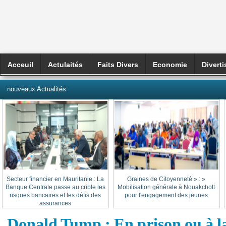
Acceuil
Actulaités
Faits Divers
Economie
Divert
العربية
nouveaux Actualités
Secteur financier en Mauritanie : La
« Graines de Citoyenneté » :
Banque Centrale passe au crible les
Mobilisation générale à Nouakchott
risques bancaires et les défis des
pour l'engagement des jeunes
assurances
Donald Tump : En prison ou à l