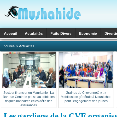
Acceuil
Actulaités
Faits Divers
Economie
Divert
العربية
nouveaux Actualités
Secteur financier en Mauritanie : La
« Graines de Citoyenneté » :
Banque Centrale passe au crible les
Mobilisation générale à Nouakchott
risques bancaires et les défis des
pour l'engagement des jeunes
assurances
Les gardiens de la CVE organis