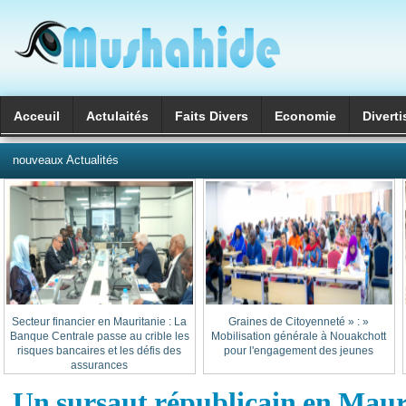
Acceuil
Actulaités
Faits Divers
Economie
Divert
العربية
nouveaux Actualités
Secteur financier en Mauritanie : La
« Graines de Citoyenneté » :
Banque Centrale passe au crible les
Mobilisation générale à Nouakchott
risques bancaires et les défis des
pour l'engagement des jeunes
assurances
Un sursaut républicain en Maur