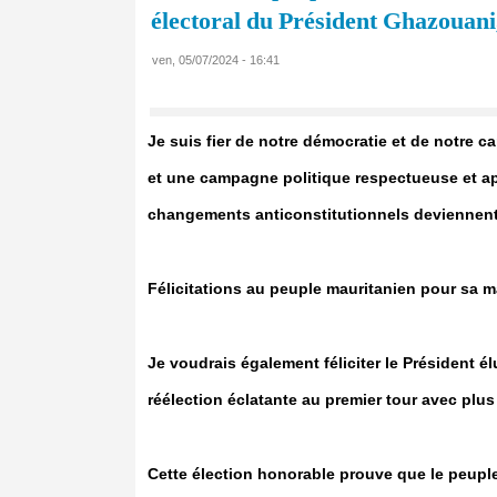
électoral du Président Ghazouani
ven, 05/07/2024 - 16:41
Je suis fier de notre démocratie et de notre c
et une campagne politique respectueuse et ap
changements anticonstitutionnels deviennent l
Félicitations au peuple mauritanien pour sa ma
Je voudrais également féliciter le Présiden
réélection éclatante au premier tour avec plu
Cette élection honorable prouve que le peupl