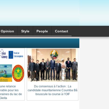
Opinion
Style
َPeople
Contact
 une relance
Du consensus à l’action : La
Cheikh Thierno Saï
able pour les
candidate mauritanienne Coumba Bâ
: l’héritage d’une l
raines du lac de
bouscule la course à l’OIF
au cœur du
leita