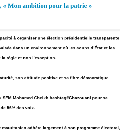
, « Mon ambition pour la patrie »
apacité à organiser une élection présidentielle transparente
aisée dans un environnement où les coups d’État et les
a règle et non l’exception.
turité, son attitude positive et sa fibre démocratique.
t élu SEM Mohamed Cheikh hashtag#Ghazouani pour sa
s de 56% des voix.
e mauritanien adhère largement à son programme électoral,