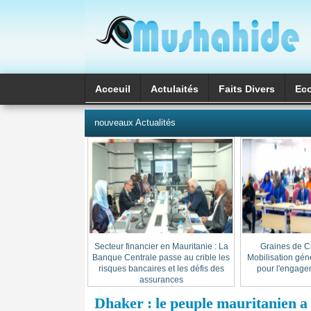
Acceuil
Actulaités
Faits Divers
Ec
العربية
nouveaux Actualités
Secteur financier en Mauritanie : La
« Graines de C
Banque Centrale passe au crible les
Mobilisation gén
risques bancaires et les défis des
pour l'engage
assurances
Dhaker : le peuple mauritanien 