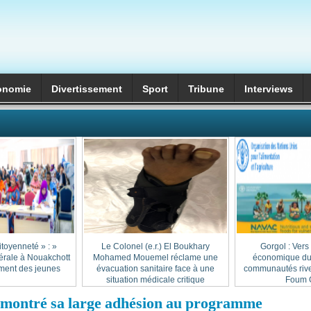
onomie
Divertissement
Sport
Tribune
Interviews
itoyenneté » :
Le Colonel (e.r.) El Boukhary
Gorgol : Vers
érale à Nouakchott
Mohamed Mouemel réclame une
économique dur
ment des jeunes
évacuation sanitaire face à une
communautés rive
situation médicale critique
Foum G
a montré sa large adhésion au programme