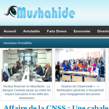
Acceuil
Actulaités
Faits Divers
Economie
Divert
العربية
nouveaux Actualités
Secteur financier en Mauritanie : La
« Graines de Citoyenneté » :
Banque Centrale passe au crible les
Mobilisation générale à Nouakchott
risques bancaires et les défis des
pour l'engagement des jeunes
assurances
Affaire de la CNSS : Une cabale