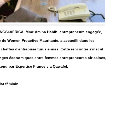
WINGS4AFRICA, Mme Amina Habib, entrepreneure engagée,
 de Women Proactive Mauritanie, a accueilli dans les
heffes d'entreprise tunisiennes. Cette rencontre s'inscrit
nges économiques entre femmes entrepreneures africaines,
nu par Expertise France via Qawafel.
iat féminin