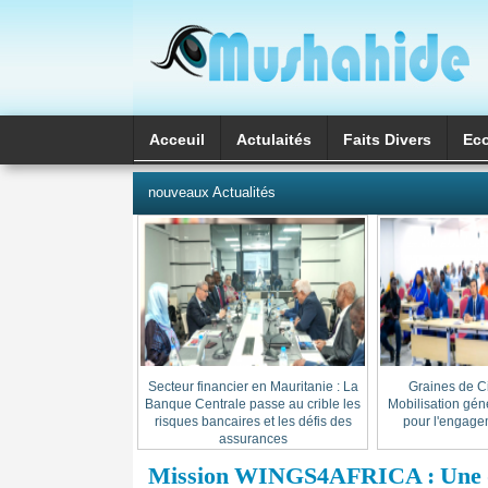
Acceuil
Actulaités
Faits Divers
Ec
العربية
nouveaux Actualités
Secteur financier en Mauritanie : La
« Graines de C
Banque Centrale passe au crible les
Mobilisation gén
risques bancaires et les défis des
pour l'engage
assurances
Mission WINGS4AFRICA : Une dé