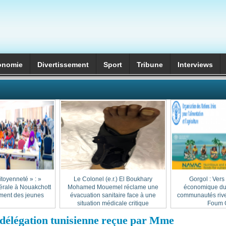
onomie
Divertissement
Sport
Tribune
Interviews
itoyenneté » :
Le Colonel (e.r.) El Boukhary
Gorgol : Vers
érale à Nouakchott
Mohamed Mouemel réclame une
économique dur
ment des jeunes
évacuation sanitaire face à une
communautés rive
situation médicale critique
Foum G
légation tunisienne reçue par Mme