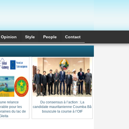
Opinion
Style
َPeople
Contact
 une relance
Du consensus à l’action : La
Cheikh Thierno Saï
able pour les
candidate mauritanienne Coumba Bâ
: l’héritage d’une l
raines du lac de
bouscule la course à l’OIF
au cœur du
leita