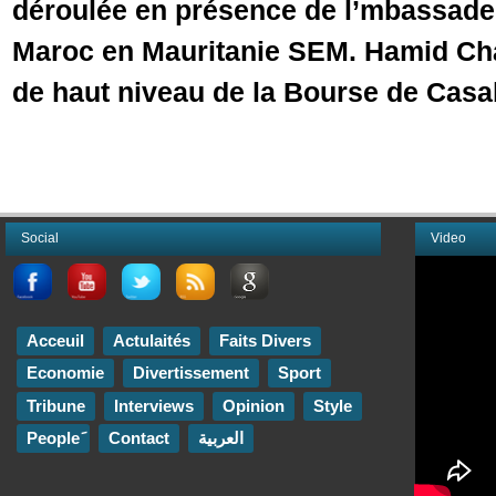
déroulée en présence de l’mbassad
Maroc en Mauritanie SEM. Hamid Cha
de haut niveau de la Bourse de Casa
Social
Video
Acceuil
Actulaités
Faits Divers
Economie
Divertissement
Sport
Tribune
Interviews
Opinion
Style
Contact
العربية