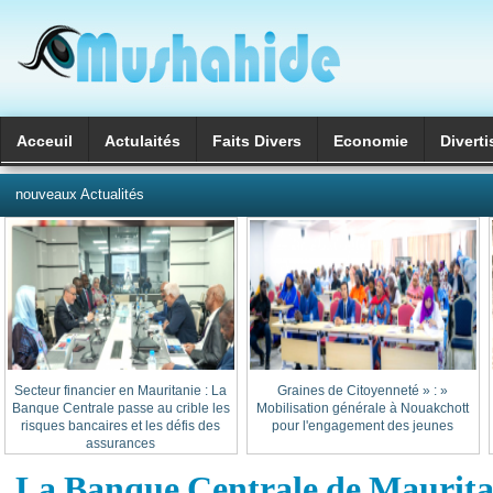
Acceuil
Actulaités
Faits Divers
Economie
Divert
العربية
nouveaux Actualités
Secteur financier en Mauritanie : La
« Graines de Citoyenneté » :
Banque Centrale passe au crible les
Mobilisation générale à Nouakchott
risques bancaires et les défis des
pour l'engagement des jeunes
assurances
La Banque Centrale de Mauritan