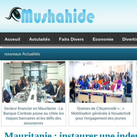
Acceuil
Actulaités
Faits Divers
Economie
Divert
العربية
nouveaux Actualités
Secteur financier en Mauritanie : La
« Graines de Citoyenneté » :
Banque Centrale passe au crible les
Mobilisation générale à Nouakchott
risques bancaires et les défis des
pour l'engagement des jeunes
assurances
Mauritanie : instaurer une ind