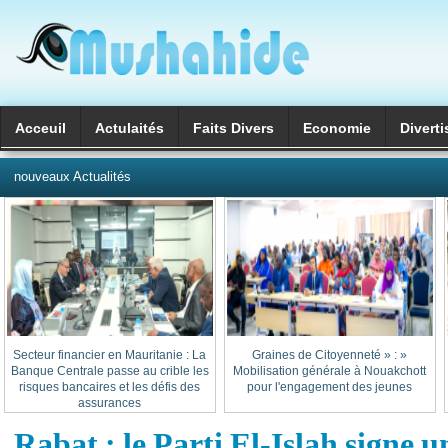
Acceuil
Actulaités
Faits Divers
Economie
Divert
العربية
nouveaux Actualités
Secteur financier en Mauritanie : La
« Graines de Citoyenneté » :
Banque Centrale passe au crible les
Mobilisation générale à Nouakchott
risques bancaires et les défis des
pour l'engagement des jeunes
assurances
Rabat : le Parti El-Islah signe 