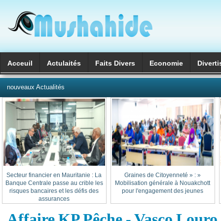
Acceuil
Actulaités
Faits Divers
Economie
Divert
العربية
nouveaux Actualités
Secteur financier en Mauritanie : La
« Graines de Citoyenneté » :
Banque Centrale passe au crible les
Mobilisation générale à Nouakchott
risques bancaires et les défis des
pour l'engagement des jeunes
assurances
Affaire KP Pêche - Vasco Louro 