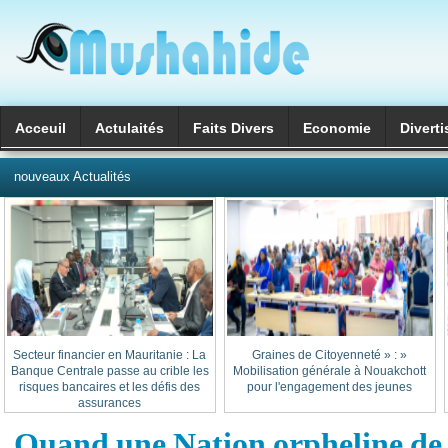
Acceuil
Actulaités
Faits Divers
Economie
Divert
العربية
nouveaux Actualités
Secteur financier en Mauritanie : La
« Graines de Citoyenneté » :
Banque Centrale passe au crible les
Mobilisation générale à Nouakchott
risques bancaires et les défis des
pour l'engagement des jeunes
assurances
Quand une Nation orpheline de vi