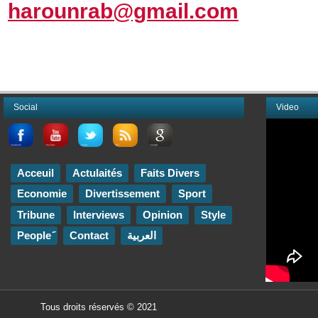
harounrab@gmail.com
Social
Video
Acceuil
Actulaités
Faits Divers
Economie
Divertissement
Sport
Tribune
Interviews
Opinion
Style
Contact
العربية
Tous droits réservés © 2021