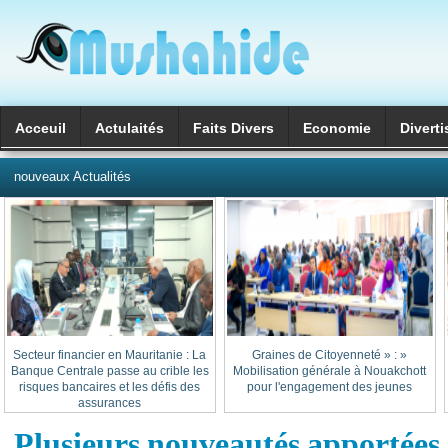
Acceuil
Actulaités
Faits Divers
Economie
Divert
العربية
nouveaux Actualités
Secteur financier en Mauritanie : La
« Graines de Citoyenneté » :
Banque Centrale passe au crible les
Mobilisation générale à Nouakchott
risques bancaires et les défis des
pour l'engagement des jeunes
assurances
Plusieurs nouveautés apportées