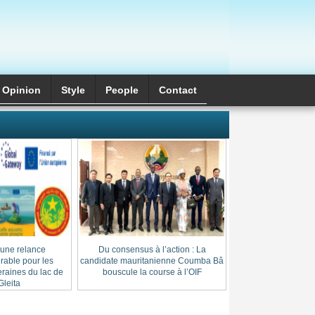
Opinion
Style
َPeople
Contact
 une relance
Du consensus à l’action : La
Cheikh Thierno Saï
able pour les
candidate mauritanienne Coumba Bâ
: l’héritage d’une l
raines du lac de
bouscule la course à l’OIF
au cœur du
leita