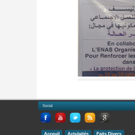
Social
Acceuil
Actulaités
Faits Divers