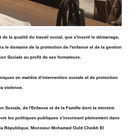
 de la qualité du travail social, que s'inscrit le démarrage,
s le domaine de la protection de l'enfance et de la gestion
ion Sociale au profit de ses formateurs.
niques en matière d’intervention sociale et de protection
la violence.
on Sociale, de l'Enfance et de la Famille dont la ministre
re les politiques publiques s’inscrivant pleinement dans
e la République, Monsieur Mohamed Ould Cheikh El