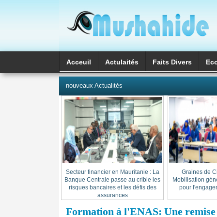
Acceuil
Actulaités
Faits Divers
Ec
العربية
nouveaux Actualités
Secteur financier en Mauritanie : La
« Graines de C
Banque Centrale passe au crible les
Mobilisation gén
risques bancaires et les défis des
pour l'engage
assurances
Formation à l'ENAS: Une remise 