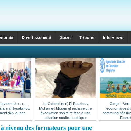
onomie
Divertissement
Sport
Tribune
Interviews
itoyenneté » :
Le Colonel (e.r.) El Boukhary
Gorgol : Vers
érale à Nouakchott
Mohamed Mouemel réclame une
économique dur
ment des jeunes
évacuation sanitaire face à une
communautés rive
situation médicale critique
Foum G
à niveau des formateurs pour une