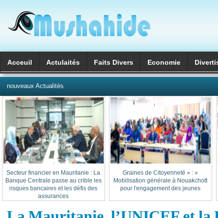
Acceuil
Actulaités
Faits Divers
Economie
Divert
العربية
nouveaux Actualités
Secteur financier en Mauritanie : La
« Graines de Citoyenneté » :
Banque Centrale passe au crible les
Mobilisation générale à Nouakchott
risques bancaires et les défis des
pour l'engagement des jeunes
assurances
La Mauritanie, l’UNICEF et la 