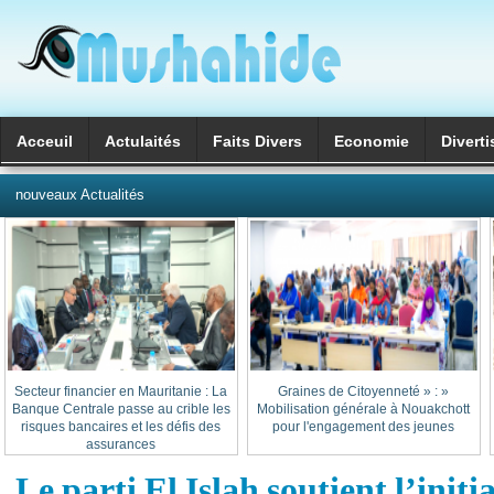
Acceuil
Actulaités
Faits Divers
Economie
Divert
العربية
nouveaux Actualités
Secteur financier en Mauritanie : La
« Graines de Citoyenneté » :
Banque Centrale passe au crible les
Mobilisation générale à Nouakchott
risques bancaires et les défis des
pour l'engagement des jeunes
assurances
Le parti El Islah soutient l’initia