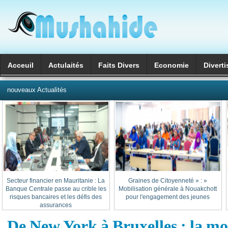
Acceuil
Actulaités
Faits Divers
Economie
Divert
العربية
nouveaux Actualités
Secteur financier en Mauritanie : La
« Graines de Citoyenneté » :
Banque Centrale passe au crible les
Mobilisation générale à Nouakchott
risques bancaires et les défis des
pour l'engagement des jeunes
assurances
De New York à Bruxelles : la m