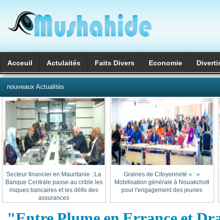
Acceuil
Actulaités
Faits Divers
Economie
Divert
العربية
nouveaux Actualités
Secteur financier en Mauritanie : La
« Graines de Citoyenneté » :
Banque Centrale passe au crible les
Mobilisation générale à Nouakchott
risques bancaires et les défis des
pour l'engagement des jeunes
assurances
"Entre Plume en Errance et D