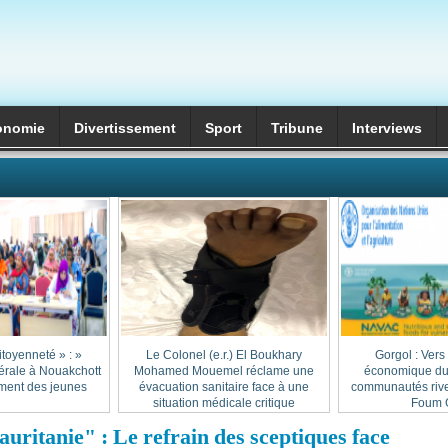
onomie
Divertissement
Sport
Tribune
Interviews
itoyenneté » :
Le Colonel (e.r.) El Boukhary
Gorgol : Vers
érale à Nouakchott
Mohamed Mouemel réclame une
économique dur
ment des jeunes
évacuation sanitaire face à une
communautés rive
situation médicale critique
Foum G
auritanie" : Le refrain des sceptiques face