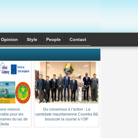
Opinion
Style
َPeople
Contact
 une relance
Du consensus à l’action : La
Cheikh Thierno Saï
able pour les
candidate mauritanienne Coumba Bâ
: l’héritage d’une l
raines du lac de
bouscule la course à l’OIF
au cœur du
leita