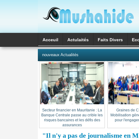
Acceuil
Actulaités
Faits Divers
Ec
العربية
nouveaux Actualités
Secteur financier en Mauritanie : La
« Graines de C
Banque Centrale passe au crible les
Mobilisation gén
risques bancaires et les défis des
pour l'engage
assurances
"Il n'y a pas de journalisme en M