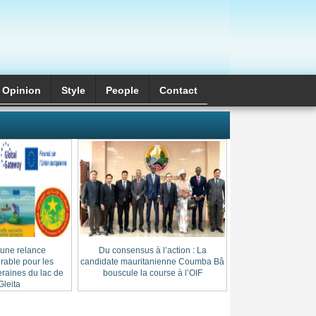
Opinion
Style
َPeople
Contact
 une relance
Du consensus à l’action : La
Cheikh Thierno Saï
able pour les
candidate mauritanienne Coumba Bâ
: l’héritage d’une l
raines du lac de
bouscule la course à l’OIF
au cœur du
leita