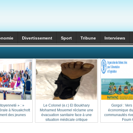
onomie
Divertissement
Sport
Tribune
Interviews
itoyenneté » :
Le Colonel (e.r.) El Boukhary
Gorgol : Vers
érale à Nouakchott
Mohamed Mouemel réclame une
économique dur
ment des jeunes
évacuation sanitaire face à une
communautés rive
situation médicale critique
Foum G