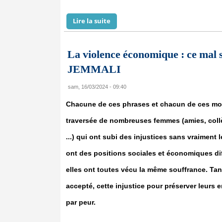
Lire la suite
de Mohamed Bilal Messoud, un Mau
La violence économique : ce mal
JEMMALI
sam, 16/03/2024 - 09:40
Chacune de ces phrases et chacun de ces mots
traversée de nombreuses femmes (amies, col
...) qui ont subi des injustices sans vraiment
ont des positions sociales et économiques d
elles ont toutes vécu la même souffrance. Ta
accepté, cette injustice pour préserver leurs 
par peur.