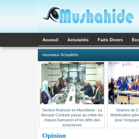
Acceuil
Actulaités
Faits Divers
Ec
العربية
nouveaux Actualités
Secteur financier en Mauritanie : La
« Graines de C
Banque Centrale passe au crible les
Mobilisation gén
risques bancaires et les défis des
pour l'engage
assurances
Opinion