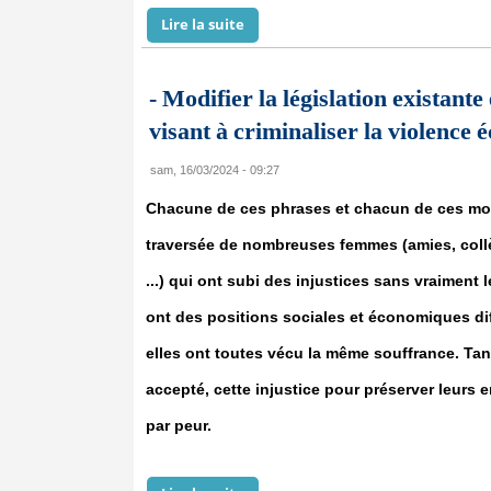
Lire la suite
de La violence économique : ce m
- Modifier la législation existant
visant à criminaliser la violence
sam, 16/03/2024 - 09:27
Chacune de ces phrases et chacun de ces mots
traversée de nombreuses femmes (amies, col
...) qui ont subi des injustices sans vraiment
ont des positions sociales et économiques d
elles ont toutes vécu la même souffrance. Ta
accepté, cette injustice pour préserver leurs 
par peur.