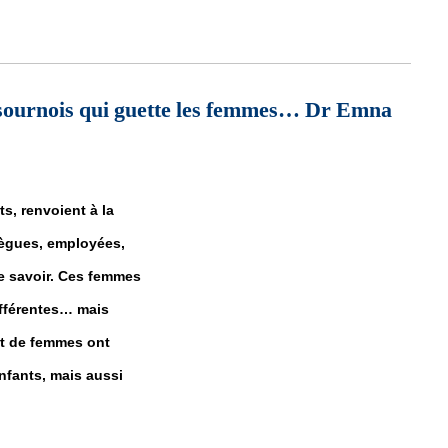
ritanien parmi les siens
 sournois qui guette les femmes… Dr Emna
, renvoient à la
lègues, employées,
 le savoir. Ces femmes
ifférentes… mais
nt de femmes ont
enfants, mais aussi