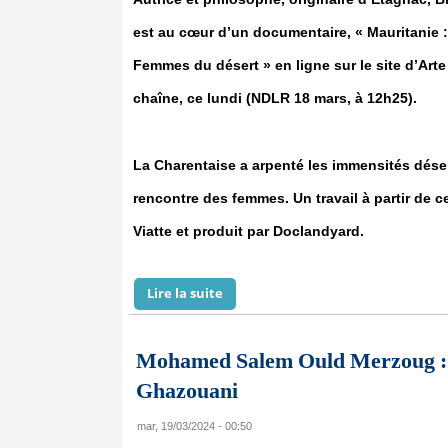
est au cœur d’un documentaire, « Mauritanie :
Femmes du désert » en ligne sur le site d’Arte 
chaîne, ce lundi (NDLR 18 mars, à 12h25).
La Charentaise a arpenté les immensités déser
rencontre des femmes. Un travail à partir de ce
Viatte et produit par Doclandyard.
Lire la suite
de Blanche de Richemont signe le
Mohamed Salem Ould Merzoug : Ser
Ghazouani
mar, 19/03/2024 - 00:50