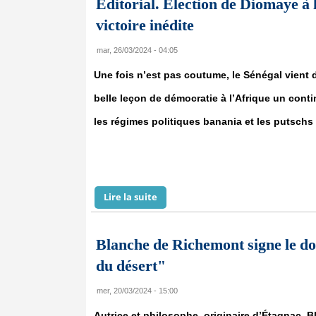
Editorial. Election de Diomaye à 
victoire inédite
mar, 26/03/2024 - 04:05
Une fois n’est pas coutume, le Sénégal vient 
belle leçon de démocratie à l’Afrique un cont
les régimes politiques banania et les putschs m
Lire la suite
de Editorial. Election de Diomaye à
Blanche de Richemont signe le 
du désert"
mer, 20/03/2024 - 15:00
Autrice et philosophe, originaire d’Étagnac,