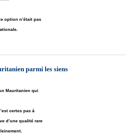
e option n’était pas
ationale.
ue .
itanien parmi les siens
un Mauritanien qui
est certes pas à
uve d’une qualité rare
pleinement.