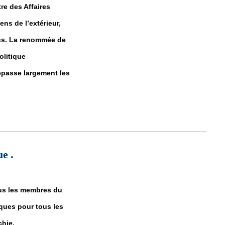
e des Affaires
ens de l’extérieur,
us. La renommée de
olitique
dépasse largement les
ervir l’Etat, le peuple et le président Ghazouani
e .
ous les membres du
ques pour tous les
chie.