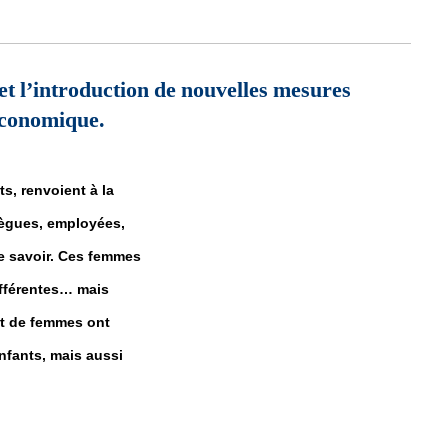
al sournois qui guette les femmes… Dr Emna JEMMALI
e et l’introduction de nouvelles mesures
 économique.
, renvoient à la
lègues, employées,
 le savoir. Ces femmes
ifférentes… mais
nt de femmes ont
enfants, mais aussi