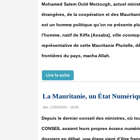
Mohamed Salem Ould Merzough, actuel ministr
étrangères, de la coopération et des Mauritani
est un homme politique qu’on ne présente pl
l’homme, natif de Kiffa (Assaba), ville cosmop
représentative de cette Mauritanie Plurielle, 
frontières du pays, macha Allah.
Lire la suite
de Mohamed Salem Ould Merzoug : S
La Mauritanie, un État Numériqu
dim, 17/03/2024 - 19:08
Depuis le dernier conseil des ministres, où t
CONSEIL avaient leurs propres écrans numéri
dossiers en débat, une étape vient d’être fran