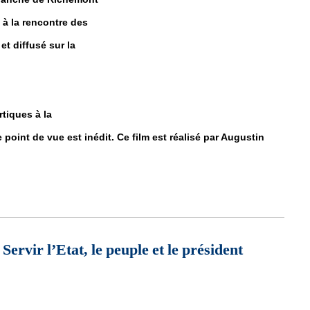
 à la rencontre des
et diffusé sur la
tiques à la
 point de vue est inédit. Ce film est réalisé par Augustin
 documentaire … "A la rencontre des Femmes du désert"
vir l’Etat, le peuple et le président