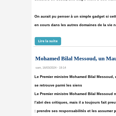
On aurait pu penser à un simple gadget si cett
en cours dans les autres domaines de la vie n
Lire la suite
de La Mauritanie, un État Numériq
Mohamed Bilal Messoud, un Maur
sam, 16/03/2024 - 19:14
Le Premier ministre Mohamed Bilal Messoud, 
se retrouve parmi les siens
Le Premier ministre Mohamed Bilal Messoud n’
l’abri des critiques, mais il a toujours fait pre
: prendre ses responsabilités et les assumer 