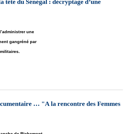
la tête du Sénégal : décryptage d’une
d’administrer une
inent gangréné par
ilitaires.
 la tête du Sénégal : décryptage d’une victoire inédite
documentaire … "A la rencontre des Femmes
 Blanche de Richemont