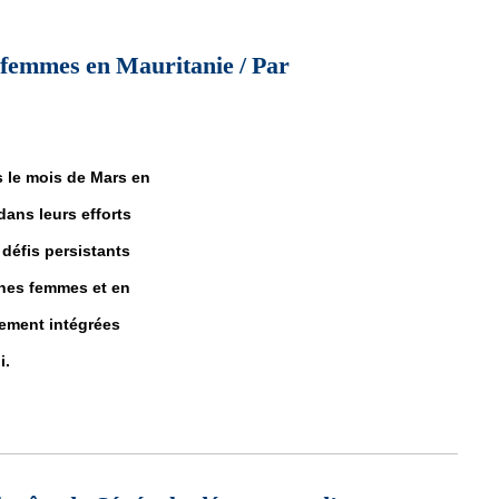
 femmes en Mauritanie / Par
s le mois de Mars en
dans leurs efforts
 défis persistants
eunes femmes et en
nement intégrées
i.
es femmes en Mauritanie / Par l'Ambassadeur Kierscht