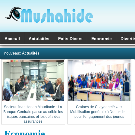
Acceuil
Actulaités
Faits Divers
Economie
Divert
العربية
nouveaux Actualités
Secteur financier en Mauritanie : La
« Graines de Citoyenneté » :
Banque Centrale passe au crible les
Mobilisation générale à Nouakchott
risques bancaires et les défis des
pour l'engagement des jeunes
assurances
Economie