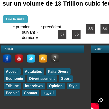
sur un volume de 13 Trillion cubic fee
Lire la suite
de Mauritanie: de nouvelles et importantes découvert
« premier
‹ précédent
…
35
34
Pages
suivant ›
37
36
dernier »
Social
Video
Acceuil
Actulaités
Faits Divers
Economie
Divertissement
Sport
Tribune
Interviews
Opinion
Style
Contact
العربية