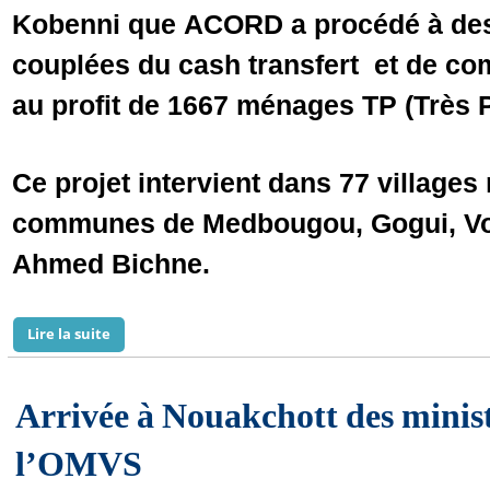
Kobenni que ACORD a procédé à des
couplées du cash transfert et de co
au profit de 1667 ménages TP (Très 
Ce projet intervient dans 77 villages 
communes de Medbougou, Gogui, Vou
Ahmed Bichne.
Lire la suite
de ECHO/ACORD : Renforcement de la sécurité alime
Arrivée à Nouakchott des minist
l’OMVS