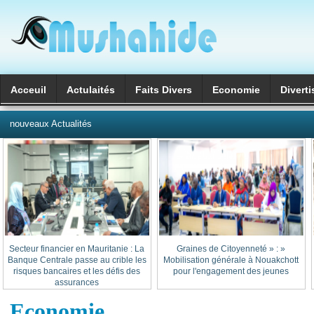
Acceuil
Actulaités
Faits Divers
Economie
Divert
العربية
nouveaux Actualités
Secteur financier en Mauritanie : La
« Graines de Citoyenneté » :
Banque Centrale passe au crible les
Mobilisation générale à Nouakchott
risques bancaires et les défis des
pour l'engagement des jeunes
assurances
Economie