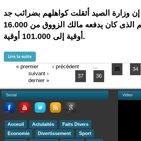
إن وزارة الصيد أثقلت كواهلهم بضرائب جد
رهيبة حيث قفز سعر الرسم الذى كان يدفعه مالك الزووق من 16.000
أوقية إلى 101.000 أوقية.
Lire la suite
de صيادون بنواذيبو يتظاهرون احتجاجا على الضغط الضريبي
« premier
‹ précédent
…
34
Pages
35
suivant ›
37
36
dernier »
Social
Video
Acceuil
Actulaités
Faits Divers
Economie
Divertissement
Sport