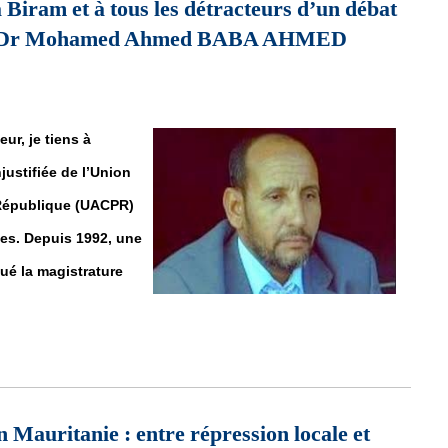
iram et à tous les détracteurs d’un débat
..Par Dr Mohamed Ahmed BABA AHMED
ur, je tiens à
justifiée de l’Union
 République (UACPR)
les. Depuis 1992, une
ué la magistrature
à Biram et à tous les détracteurs d’un débat légitime sur l’immigr
 Mauritanie : entre répression locale et