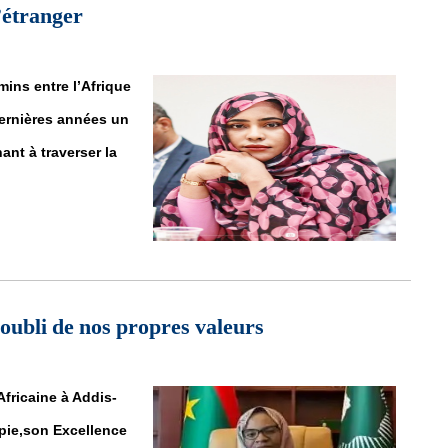
’étranger
mins entre l’Afrique
dernières années un
ant à traverser la
n Mauritanie : entre répression locale et risques pour les Mauritani
oubli de nos propres valeurs
Africaine à Addis-
pie,son Excellence