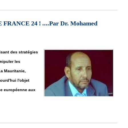
a lutte jamais violente sur la voie d’une Mauritanie de l’égalité"
FRANCE 24 ! ....Par Dr. Mohamed
sant des stratégies
nipuler les
a Mauritanie,
urd'hui l'objet
sse européenne aux
ANCE 24 ! ....Par Dr. Mohamed Ahmed BABA AHMED SALIHI