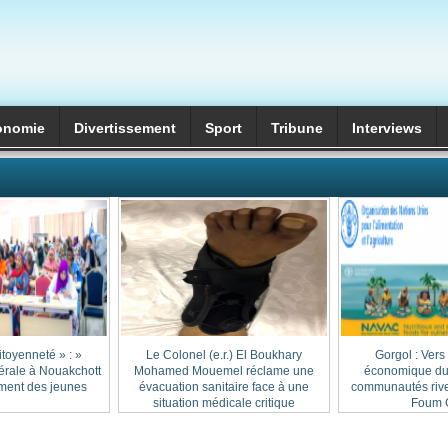
onomie
Divertissement
Sport
Tribune
Interviews
itoyenneté » :
Le Colonel (e.r.) El Boukhary
Gorgol : Vers
érale à Nouakchott
Mohamed Mouemel réclame une
économique dur
ment des jeunes
évacuation sanitaire face à une
communautés rive
situation médicale critique
Foum G