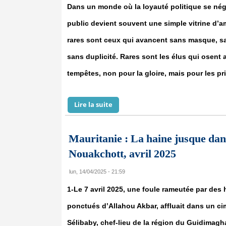
Dans un monde où la loyauté politique se négo
public devient souvent une simple vitrine d’a
rares sont ceux qui avancent sans masque, 
sans duplicité. Rares sont les élus qui osent a
tempêtes, non pour la gloire, mais pour les pr
Lire la suite
de Une pensée au Maire El Ghassem 
Mauritanie : La haine jusque dans
Nouakchott, avril 2025
lun, 14/04/2025 - 21:59
1-Le 7 avril 2025, une foule rameutée par des 
ponctués d’Allahou Akbar, affluait dans un cime
Sélibaby, chef-lieu de la région du Guidimagh