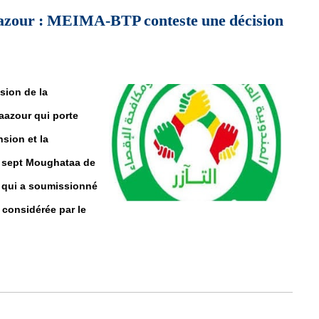
aazour : MEIMA-BTP conteste une décision
sion de la
azour qui porte
nsion et la
ns sept Moughataa de
t qui a soumissionné
 considérée par le
aazour : MEIMA-BTP conteste une décision pour un « plus disant »