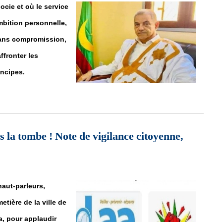
cie et où le service
mbition personnelle,
sans compromission,
ffronter les
incipes.
Ould Bellali : La droiture en procès
 la tombe ! Note de vigilance citoyenne,
haut-parleurs,
tière de la ville de
a, pour applaudir