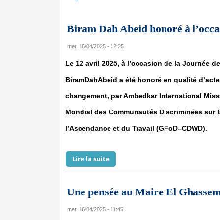
Biram Dah Abeid honoré à l’occas
mer, 16/04/2025 - 12:25
Le 12 avril 2025, à l’occasion de la Journée de 
BiramDahAbeid a été honoré en qualité d’acte
changement, par Ambedkar International Miss
Mondial des Communautés Discriminées sur l
l’Ascendance et du Travail (GFoD–CDWD).
Lire la suite
de Biram Dah Abeid honoré à l’occa
Une pensée au Maire El Ghassem O
mer, 16/04/2025 - 11:45