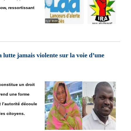
ow, ressortissant
ns la tombe ! Note de vigilance citoyenne, Nouakchott, avril 2025
lutte jamais violente sur la voie d’une
constitue un droit
prend une forme
t l’autorité découle
des citoyens.