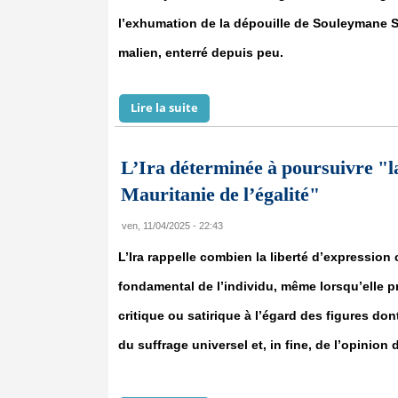
l’exhumation de la dépouille de Souleymane S
malien, enterré depuis peu.
Lire la suite
de Mauritanie : La haine jusque da
L’Ira déterminée à poursuivre "la 
Mauritanie de l’égalité"
ven, 11/04/2025 - 22:43
L’Ira rappelle combien la liberté d’expression 
fondamental de l’individu, même lorsqu’elle 
critique ou satirique à l’égard des figures don
du suffrage universel et, in fine, de l’opinion 