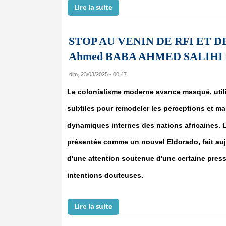
Lire la suite
de L’Ira déterminée à poursuivre "l
STOP AU VENIN DE RFI ET DE 
Ahmed BABA AHMED SALIHI
dim, 23/03/2025 - 00:47
Le colonialisme moderne avance masqué, utili
subtiles pour remodeler les perceptions et ma
dynamiques internes des nations africaines. L
présentée comme un nouvel Eldorado, fait aujo
d'une attention soutenue d'une certaine pre
intentions douteuses.
Lire la suite
de STOP AU VENIN DE RFI ET DE FR