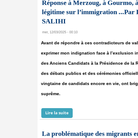
Réponse à Merzoug, à Gourmo, à B
légitime sur l’immigration .
SALIHI
mer, 12/03/2025 - 00:10
Avant de répondre à ces contradicteurs de vale
exprimer mon indignation face à l’exclusion in
des Anciens Candidats à la Présidence de la
des débats publics et des cérémonies officiel
vingtaine de candidats encore en vie, ont brig
suprême.
Lire la suite
de Réponse à Merzoug, à Gourmo, 
La problématique des migrants en