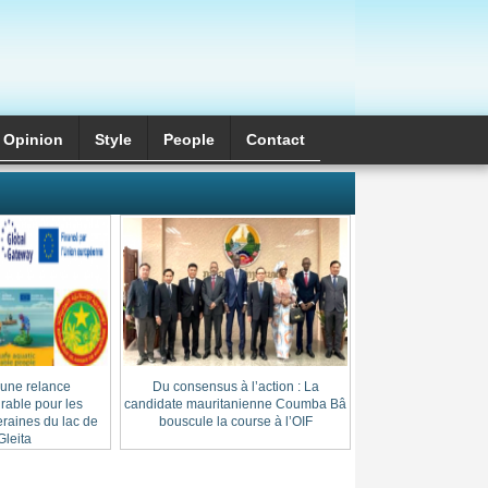
Opinion
Style
َPeople
Contact
 une relance
Du consensus à l’action : La
Cheikh Thierno Saï
able pour les
candidate mauritanienne Coumba Bâ
: l’héritage d’une l
raines du lac de
bouscule la course à l’OIF
au cœur du
leita